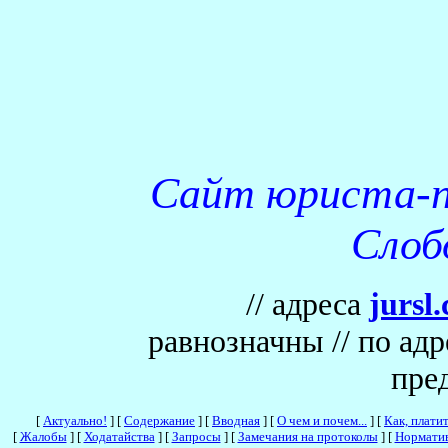
Сайт юриста-п
Слоб
// адреса
jursl.
равнозначны // по ад
пре
[
Актуально!
]
[
Содержание
]
[
Вводная
]
[
О чем и почем...
]
[
Как, плати
[
Жалобы
]
[
Ходатайства
]
[
Запросы
]
[
Замечания на протоколы
]
[
Нормати