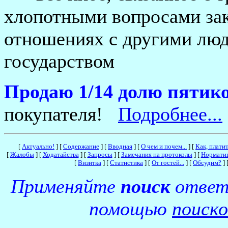
хлопотными вопросами зак
отношениях с другими люд
государством
Продаю 1/14 долю пятик
покупателя!
Подробнее...
[
Актуально!
]
[
Содержание
]
[
Вводная
]
[
О чем и почем...
]
[
Как, плати
[
Жалобы
]
[
Ходатайства
]
[
Запросы
]
[
Замечания на протоколы
]
[
Нормати
[
Визитка
]
[
Статистика
]
[
От гостей...
]
[
Обсудим?
]
Применяйте
поиск
ответо
помощью
поиск