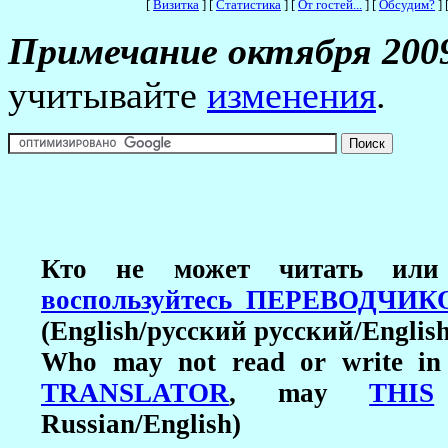
[
Визитка
]
[
Статистика
]
[
От гостей...
]
[
Обсудим?
]
Примечание октября 2009
учитывайте
изменения
.
Кто не может читать или 
воспользуйтесь ПЕРЕВОДЧИ
(English/русский русский/English
Who may not read or write in
TRANSLATOR
, may
THIS
Russian/English)