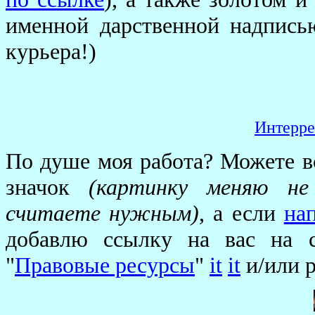
именной дарственной надпись
курьера!)
Интерре
По душе моя работа? Можете в
значок
(картинку меняю не 
считаете нужным)
, а если
на
добавлю ссылку на вас на с
"
Правовые ресурсы
"
it
it
и/или р