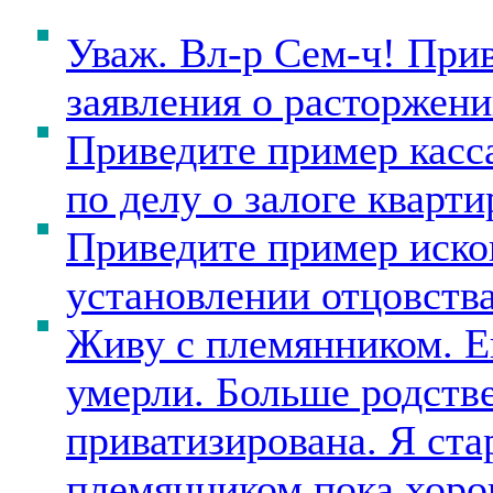
Уваж. Вл-р Сем-ч! При
заявления о расторжени
Приведите пример касс
по делу о залоге кварти
Приведите пример иско
установлении отцовства
Живу с племянником. Ег
умерли. Больше родстве
приватизирована. Я ста
племянником пока хорош