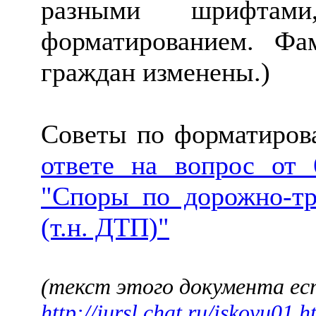
разными шрифта
форматированием. Фа
граждан изменены.)
Советы по форматирова
ответе на вопрос от 
"Споры по дорожно-т
(т.н. ДТП)"
(текст этого документа ес
http://jursl.chat.ru/iskovu01.h