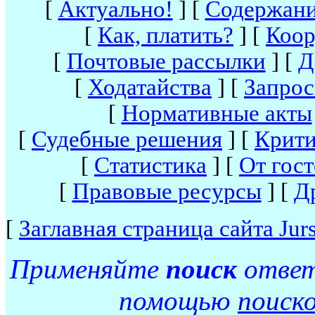
[
Актуально!
]
[
Содержан
[
Как, платить?
]
[
Коор
[
Почтовые рассылки
]
[
Д
[
Ходатайства
]
[
Запро
[
Нормативные акты
[
Судебные решения
]
[
Крити
[
Статистика
]
[
От гост
[
Правовые ресурсы
]
[
Д
[
Заглавная страница сайта Ju
Применяйте
поиск
ответо
помощью
поиск