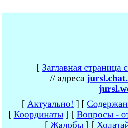
[
Заглавная страница 
// адреса
jursl.chat
jursl.w
[
Актуально!
]
[
Содержан
[
Координаты
]
[
Вопросы - о
[
Жалобы
]
[
Ходата