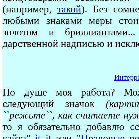
(например,
такой
). Без сомн
любыми знаками меры сто
золотом и бриллиантами..
дарственной надписью и исклю
Интерр
По душе моя работа? Мож
следующий значок
(карт
``режьте``, как считаете ну
то я обязательно добавлю с
сайта
"
it
it
или "
Правовые р