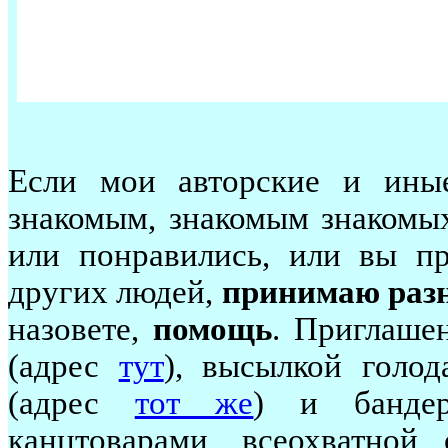
Если мои авторские и ины
знакомым, знакомым знакомых
или понравились, или вы пр
других людей,
принимаю ра
назовете,
помощь
. Приглашен
(адрес
тут
), высылкой голо
(адрес
тот же
) и бандер
канцтоварами, всеохватной